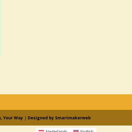
a, Your Way
|
Designed by Smartmakerweb
Nederlands
English