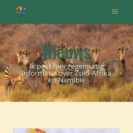
Nieuws
Ik post hier regelmatig
informatie over Zuid-Afrika
en Namibië