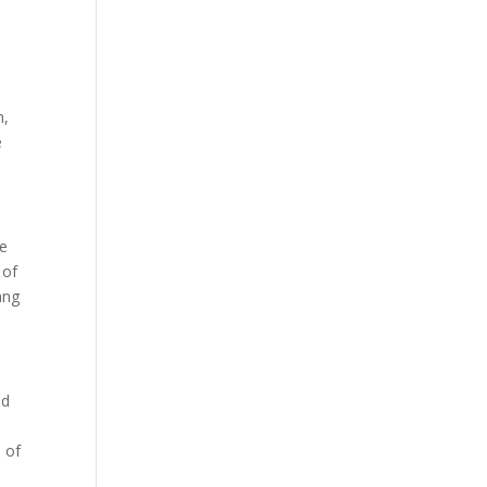
n,
e
ge
 of
ang
id
 of