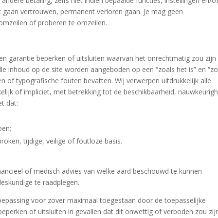
andere betaling, zelfs niet indien bepaalde functies, instellingen en/o
nt gaan vertrouwen, permanent verloren gaan. Je mag geen
mzeilen of proberen te omzeilen.
reven garantie beperken of uitsluiten waarvan het onrechtmatig zou zij
 alle inhoud op de site worden aangeboden op een “zoals het is” en “zo
of typografische fouten bevatten. Wij verwerpen uitdrukkelijk alle
kelijk of impliciet, met betrekking tot de beschikbaarheid, nauwkeurig
t dat:
oen;
oken, tijdige, veilige of foutloze basis.
 financieel of medisch advies van welke aard beschouwd te kunnen
 deskundige te raadplegen.
 toepassing voor zover maximaal toegestaan door de toepasselijke
eperken of uitsluiten in gevallen dat dit onwettig of verboden zou zijn