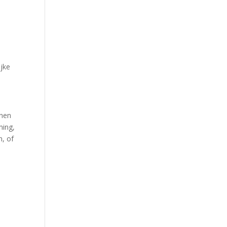
ijke
enen
ming,
n, of