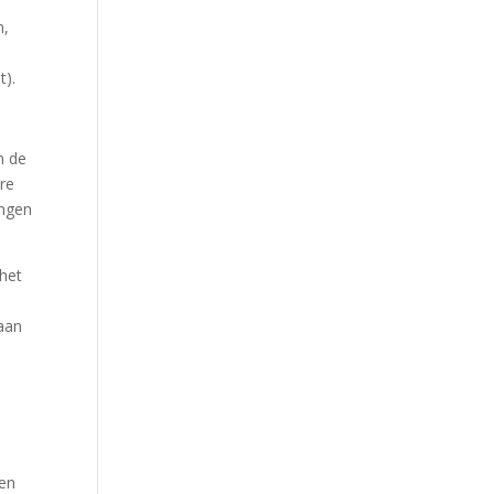
n,
t).
n de
ere
ingen
 het
 aan
ten