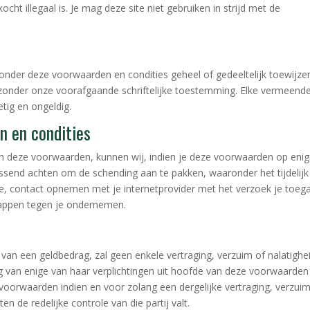
cht illegaal is. Je mag deze site niet gebruiken in strijd met de
 onder deze voorwaarden en condities geheel of gedeeltelijk toewijze
 zonder onze voorafgaande schriftelijke toestemming. Elke vermeend
ietig en ongeldig.
n en condities
 deze voorwaarden, kunnen wij, indien je deze voorwaarden op eni
ssend achten om de schending aan te pakken, waaronder het tijdelijk
e, contact opnemen met je internetprovider met het verzoek je toeg
stappen tegen je ondernemen.
g van een geldbedrag, zal geen enkele vertraging, verzuim of nalatighe
ng van enige van haar verplichtingen uit hoofde van deze voorwaarden
orwaarden indien en voor zolang een dergelijke vertraging, verzuim
en de redelijke controle van die partij valt.