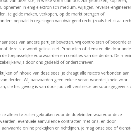
oud van deze site, in welke vorm dan ook zult gebruiken, kopiëren,
n, opnemen in enig elektronisch medium, wijzigen, reverse-engineere
en, te gelde maken, verkopen, op de markt brengen of
nders bepaald in regelingen van dwingend recht (zoals het citaatrech
naar sites van andere partijen bevatten. Wij controleren of beoordele
naf deze site wordt gelinkt niet. Producten of diensten die door and
 de toepasselijke voorwaarden en condities van die derden. De men
zakelijkerwijs door ons gedeeld of onderschreven.
ktijken of inhoud van deze sites. Je draagt alle risico’s verbonden aan
n van derden. Wij aanvaarden geen enkele verantwoordelijkheid voor
aan, die het gevolg is van door jou zelf verstrekte persoonsgegevens
eze alleen te zullen gebruiken voor de doeleinden waarvoor deze
waarden, eventuele aanvullende contracten met ons, en door
aanvaarde online praktijken en richtlijnen. Je mag onze site of diens