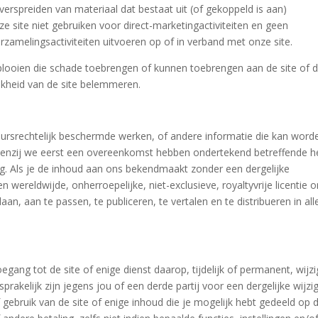
 verspreiden van materiaal dat bestaat uit (of gekoppeld is aan)
 site niet gebruiken voor direct-marketingactiviteiten en geen
amelingsactiviteiten uitvoeren op of in verband met onze site.
ntplooien die schade toebrengen of kunnen toebrengen aan de site of d
jkheid van de site belemmeren.
eursrechtelijk beschermde werken, of andere informatie die kan word
 tenzij we eerst een overeenkomst hebben ondertekend betreffende h
g. Als je de inhoud aan ons bekendmaakt zonder een dergelijke
n wereldwijde, onherroepelijke, niet-exclusieve, royaltyvrije licentie 
an, aan te passen, te publiceren, te vertalen en te distribueren in all
toegang tot de site of enige dienst daarop, tijdelijk of permanent, wijz
prakelijk zijn jegens jou of een derde partij voor een dergelijke wijzig
 gebruik van de site of enige inhoud die je mogelijk hebt gedeeld op 