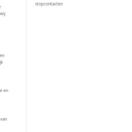
stopcontacten
e
wij
oen
jk
te en
 van
e