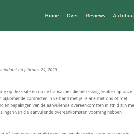
Home
Over
Reviews
Autohuu
geüpdatet op februari 24, 2025
ing op deze site en op de transacties die betrekking hebben op onze
n bijkomende contracten in verband met je relatie met ons of met
Indien bepalingen van de aanvullende overeenkomsten in strijd zijn me
palingen van die aanvullende overeenkomsten voorrang hebben.
 tot of anderszins gebruik te maken van deze site, stem je er mee in