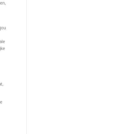
ten,
)
 jou
ale
jke
t,
ze