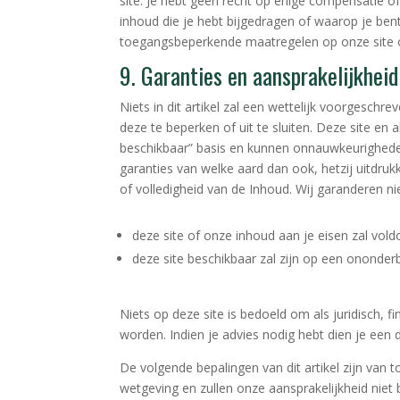
site. Je hebt geen recht op enige compensatie of 
inhoud die je hebt bijgedragen of waarop je be
toegangsbeperkende maatregelen op onze site o
9. Garanties en aansprakelijkheid
Niets in dit artikel zal een wettelijk voorgesch
deze te beperken of uit te sluiten. Deze site en
beschikbaar” basis en kunnen onnauwkeurigheden 
garanties van welke aard dan ook, hetzij uitdruk
of volledigheid van de Inhoud. Wij garanderen nie
deze site of onze inhoud aan je eisen zal vold
deze site beschikbaar zal zijn op een ononderbr
Niets op deze site is bedoeld om als juridisch,
worden. Indien je advies nodig hebt dien je een
De volgende bepalingen van dit artikel zijn van
wetgeving en zullen onze aansprakelijkheid niet b