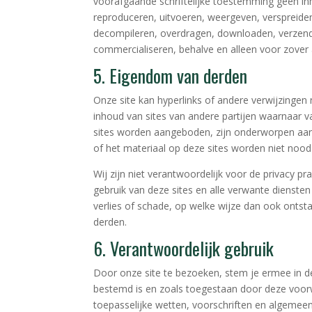
voorafgaande schriftelijke toestemming geen inh
reproduceren, uitvoeren, weergeven, verspreide
decompileren, overdragen, downloaden, verzend
commercialiseren, behalve en alleen voor zover a
5. Eigendom van derden
Onze site kan hyperlinks of andere verwijzingen 
inhoud van sites van andere partijen waarnaar va
sites worden aangeboden, zijn onderworpen aan
of het materiaal op deze sites worden niet nood
Wij zijn niet verantwoordelijk voor de privacy pra
gebruik van deze sites en alle verwante dienste
verlies of schade, op welke wijze dan ook ontst
derden.
6. Verantwoordelijk gebruik
Door onze site te bezoeken, stem je ermee in d
bestemd is en zoals toegestaan door deze voor
toepasselijke wetten, voorschriften en algemeen 