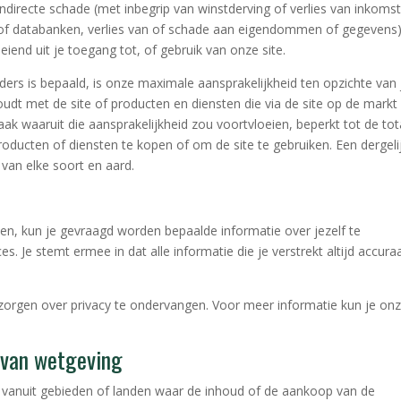
 indirecte schade (met inbegrip van winstderving of verlies van inkoms
 of databanken, verlies van of schade aan eigendommen of gegevens
iend uit je toegang tot, of gebruik van onze site.
anders is bepaald, is onze maximale aansprakelijkheid ten opzichte van
houdt met de site of producten en diensten die via de site op de markt
k waaruit die aansprakelijkheid zou voortvloeien, beperkt tot de tot
producten of diensten te kopen of om de site te gebruiken. Een dergeli
 van elke soort en aard.
ten, kun je gevraagd worden bepaalde informatie over jezelf te
s. Je stemt ermee in dat alle informatie die je verstrekt altijd accuraa
zorgen over privacy te ondervangen. Voor meer informatie kun je on
g van wetgeving
 vanuit gebieden of landen waar de inhoud of de aankoop van de