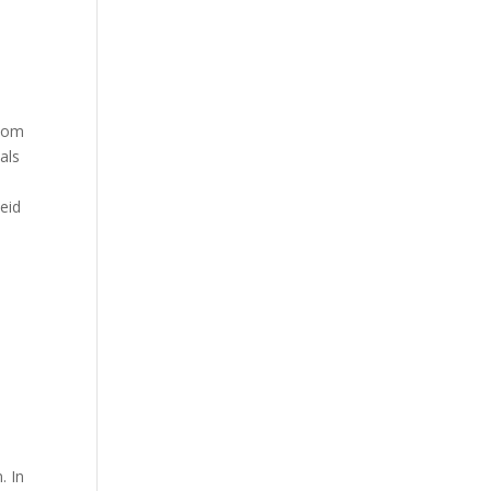
f
n om
als
heid
. In