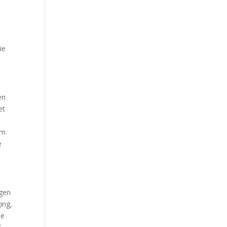
ie
en
et
om
e
igen
ing,
de