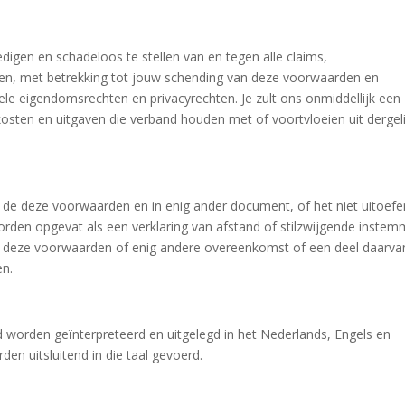
digen en schadeloos te stellen van en tegen alle claims,
ten, met betrekking tot jouw schending van deze voorwaarden en
uele eigendomsrechten en privacyrechten. Je zult ons onmiddellijk een
osten en uitgaven die verband houden met of voortvloeien uit dergel
n de deze voorwaarden en in enig ander document, of het niet uitoef
worden opgevat als een verklaring van afstand of stilzwijgende instem
n deze voorwaarden of enig andere overeenkomst of een deel daarva
en.
d worden geïnterpreteerd en uitgelegd in het Nederlands, Engels en
en uitsluitend in die taal gevoerd.